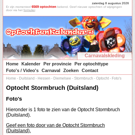
zaterdag 8 augustus 2026
6569 optochten
Er zijn momenteel
bekend. Geef nieuwe optochten of wijzigingen
door via het
formulier
.
Carnavalskleding
Home
Kalender
Per provincie
Per optochttype
Foto's / Video's
Carnaval
Zoeken
Contact
Home
-
Duitsland
-
Hessen
-
Diemelsee
-
Stormbruch
-
Optocht
-
Foto's
Optocht Stormbruch (Duitsland)
Foto's
Hieronder is 1 foto te zien van de Optocht Stormbruch
(Duitsland).
Geef een foto door van de Optocht Stormbruch
(Duitsland).