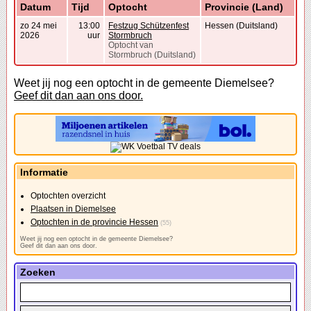
Datum
Tijd
Optocht
Provincie (Land)
zo 24 mei
13:00
Festzug Schützenfest
Hessen (Duitsland)
2026
uur
Stormbruch
Optocht van
Stormbruch (Duitsland)
Weet jij nog een optocht in de gemeente Diemelsee?
Geef dit dan aan ons door.
Informatie
Optochten overzicht
Plaatsen in Diemelsee
Optochten in de provincie Hessen
(55)
Weet jij nog een optocht in de gemeente Diemelsee?
Geef dit dan aan ons door.
Zoeken