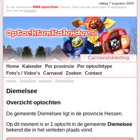
vrijdag 7 augustus 2026
6569 optochten
Er zijn momenteel
bekend. Geef nieuwe optochten of wijzigingen
door via het
formulier
.
Carnavalskleding
Home
Kalender
Per provincie
Per optochttype
Foto's / Video's
Carnaval
Zoeken
Contact
Home
-
Duitsland
-
Hessen
-
Diemelsee
Diemelsee
Overzicht optochten
De gemeente Diemelsee ligt in de provincie Hessen.
Op dit moment is er 1 optocht in de gemeente
Diemelsee
bekend die in het verleden plaats vond.