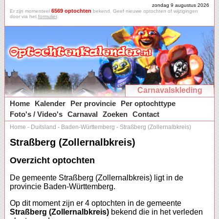
zondag 9 augustus 2026
6569 optochten
Er zijn momenteel
bekend. Geef nieuwe optochten of wijzigingen
door via het
formulier
.
Carnavalskleding
Home
Kalender
Per provincie
Per optochttype
Foto's / Video's
Carnaval
Zoeken
Contact
Home
-
Duitsland
-
Baden-Württemberg
-
Straßberg (Zollernalbkreis)
Straßberg (Zollernalbkreis)
Overzicht optochten
De gemeente Straßberg (Zollernalbkreis) ligt in de
provincie Baden-Württemberg.
Op dit moment zijn er 4 optochten in de gemeente
Straßberg (Zollernalbkreis)
bekend die in het verleden