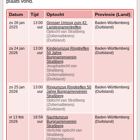
plaats vond.
Datum
Tijd
Optocht
Provincie (Land)
zo 26 jan
13:00
Grosser Umzug zum 42.
Baden-Württemberg
2025
uur
Landesnarrentreffen
(Duitsland)
Optocht van Straßberg
(Zollernalbkreis)
(Duitsland)
za 24 jan
13:00
Kinderumzug Ringtreffen
Baden-Württemberg
2026
uur
50 Jahre
(Duitsland)
Burgnarrenverein
Straßberg
Jeugdoptocht van
Straßberg
(Zollernalbkreis)
(Duitsland)
zo 25 jan
13:00
Ringumzug Ringtreffen 50
Baden-Württemberg
2026
uur
Jahre Burgnarrenverein
(Duitsland)
Straßberg
Optocht van Straßberg
(Zollernalbkreis)
(Duitsland)
vr 13 feb
18:59
Nachtumzug
Baden-Württemberg
2026
uur
Burgnarrenverein
(Duitsland)
Straßberg
Verlichte optocht van
Straßberg
(Zollernalbkreis)