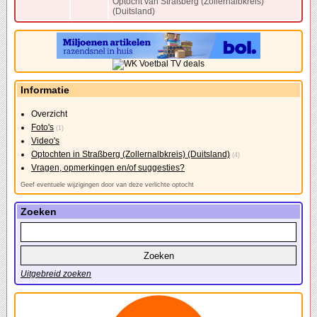
Optocht van Straßberg (Zollernalbkreis)
(Duitsland)
Informatie
Overzicht
Foto's
(1)
Video's
Optochten in Straßberg (Zollernalbkreis) (Duitsland)
(4)
Vragen, opmerkingen en/of suggesties?
Geef eventuele wijzigingen door van deze verlichte optocht
Zoeken
Uitgebreid zoeken