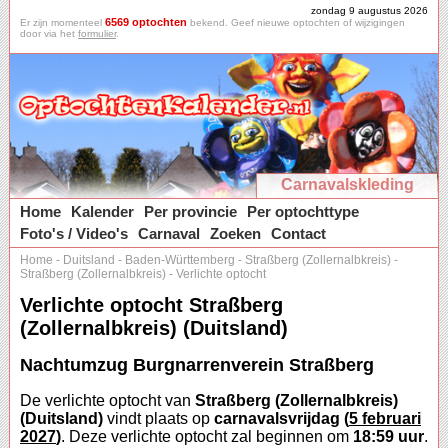
zondag 9 augustus 2026
6569 optochten
Er zijn momenteel
bekend. Geef nieuwe optochten of wijzigingen
door via het
formulier
.
Carnavalskleding
Home
Kalender
Per provincie
Per optochttype
Foto's / Video's
Carnaval
Zoeken
Contact
Home
-
Duitsland
-
Baden-Württemberg
-
Straßberg (Zollernalbkreis)
-
Straßberg (Zollernalbkreis)
-
Verlichte optocht
Verlichte optocht Straßberg
(Zollernalbkreis) (Duitsland)
Nachtumzug Burgnarrenverein Straßberg
De verlichte optocht van
Straßberg (Zollernalbkreis)
(Duitsland)
vindt plaats op
carnavalsvrijdag (
5 februari
2027
)
. Deze verlichte optocht zal beginnen om
18:59 uur
.