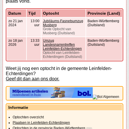
plaats vond.
Datum
Tijd
Optocht
Provincie (Land)
zo 21 jan
13:00
Jubiläums-Fasnetsumzug
Baden-Württemberg
2024
uur
Musberg
(Duitsland)
Grote Optocht van
Musberg (Duitsland)
zo 18 jan
13:33
Umzug
Baden-Württemberg
2026
uur
Landesnarrentreffen
(Duitsland)
Leinfelden-Echterdingen
Optocht van Leinfelden-
Echterdingen (Duitsland)
Weet jij nog een optocht in de gemeente Leinfelden-
Echterdingen?
Geef dit dan aan ons door.
Informatie
Optochten overzicht
Plaatsen in Leinfelden-Echterdingen
Optochten in de provincie Baden-Württemberg
(899)