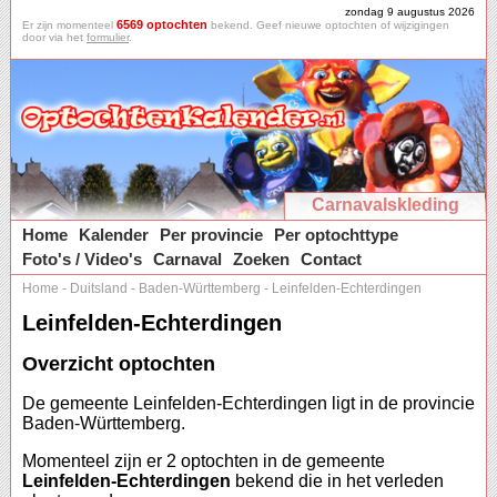
zondag 9 augustus 2026
6569 optochten
Er zijn momenteel
bekend. Geef nieuwe optochten of wijzigingen
door via het
formulier
.
Carnavalskleding
Home
Kalender
Per provincie
Per optochttype
Foto's / Video's
Carnaval
Zoeken
Contact
Home
-
Duitsland
-
Baden-Württemberg
-
Leinfelden-Echterdingen
Leinfelden-Echterdingen
Overzicht optochten
De gemeente Leinfelden-Echterdingen ligt in de provincie
Baden-Württemberg.
Momenteel zijn er 2 optochten in de gemeente
Leinfelden-Echterdingen
bekend die in het verleden