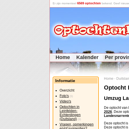
6569 optochten
Er zijn momenteel
bekend. Geef nieuwe 
Home
Kalender
Per provi
Home
-
Duitsla
Informatie
Optocht 
Overzicht
Foto's
(1)
Umzug Lan
Video's
Optochten in
De optocht van
Leinfelden-
2026
. Deze op
Echterdingen
Landesnarrentr
(Duitsland)
(1)
Deze optocht is
Vragen, opmerkingen
Deze optocht is
en/of suggesties?