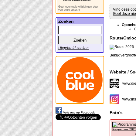
Geef eventuele wijzigingen door
Vind deze opt
van deze optocht
Geef deze nie
Zoeken
Optocht
G
Route/Omlo
Uitgebreid zoeken
Bekijk vergroott
Website / So
www.die-
www.ins
Foto's
Volg ons op Facebook
Programma 202