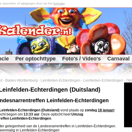
optochten of wijzigingen door via het
formulier
.
ncie
Per optochttype
Foto's / Video's
Carnaval
nd
-
Baden-Württemberg
-
Leinfelden-Echterdingen
-
Leinfelden-Echterdingen
-
Opt
Leinfelden-Echterdingen (Duitsland)
desnarrentreffen Leinfelden-Echterdingen
Leinfelden-Echterdingen (Duitsland)
vond plaats op
zondag
18 januari
tocht begon om
13:33 uur
. Deze optocht heet
Umzug
effen Leinfelden-Echterdingen
.
 ter gelegenheid van de Landesnarrentreffen in Leinfelden-Echterdingen.
 eenmalig in Leinfelden-Echterdingen