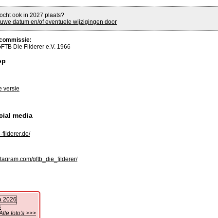
ocht ook in 2027 plaats?
uwe datum en/of eventuele wijzigingen door
commissie:
FTB Die Filderer e.V. 1966
op
e versie
cial media
filderer.de/
tagram.com/gftb_die_filderer/
6
Alle foto's >>>