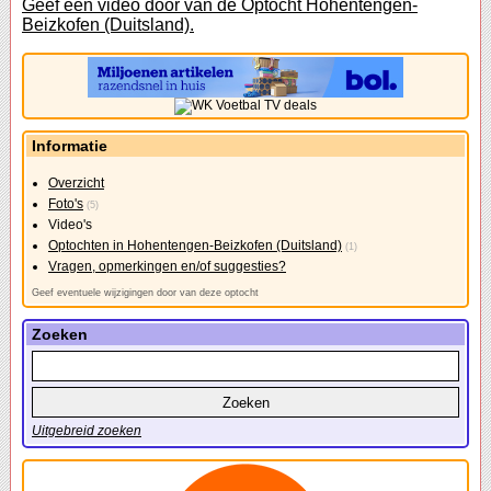
Geef een video door van de Optocht Hohentengen-
Beizkofen (Duitsland).
Informatie
Overzicht
Foto's
(5)
Video's
Optochten in Hohentengen-Beizkofen (Duitsland)
(1)
Vragen, opmerkingen en/of suggesties?
Geef eventuele wijzigingen door van deze optocht
Zoeken
Uitgebreid zoeken