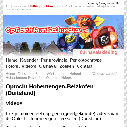
zondag 9 augustus 2026
6569 optochten
Er zijn momenteel
bekend. Geef nieuwe optochten of wijzigingen
door via het
formulier
.
Carnavalskleding
Home
Kalender
Per provincie
Per optochttype
Foto's / Video's
Carnaval
Zoeken
Contact
Home
-
Duitsland
-
Baden-Württemberg
-
Hohentengen (Oberschwaben)
-
Hohentengen-Beizkofen
-
Optocht
-
Videos
Optocht Hohentengen-Beizkofen
(Duitsland)
Videos
Er zijn momenteel nog geen (goedgekeurde) videos van
de Optocht Hohentengen-Beizkofen (Duitsland).