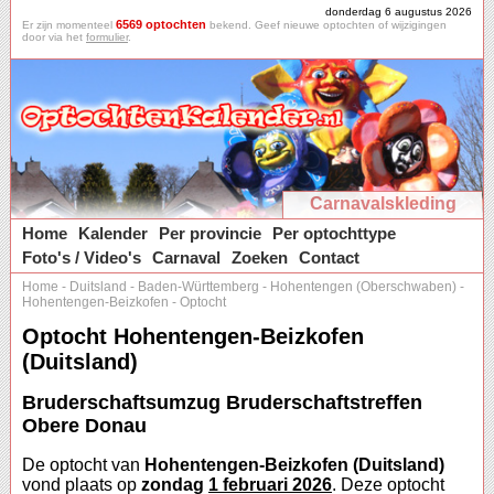
donderdag 6 augustus 2026
6569 optochten
Er zijn momenteel
bekend. Geef nieuwe optochten of wijzigingen
door via het
formulier
.
Carnavalskleding
Home
Kalender
Per provincie
Per optochttype
Foto's / Video's
Carnaval
Zoeken
Contact
Home
-
Duitsland
-
Baden-Württemberg
-
Hohentengen (Oberschwaben)
-
Hohentengen-Beizkofen
-
Optocht
Optocht Hohentengen-Beizkofen
(Duitsland)
Bruderschaftsumzug Bruderschaftstreffen
Obere Donau
De optocht van
Hohentengen-Beizkofen (Duitsland)
vond plaats op
zondag
1 februari 2026
. Deze optocht