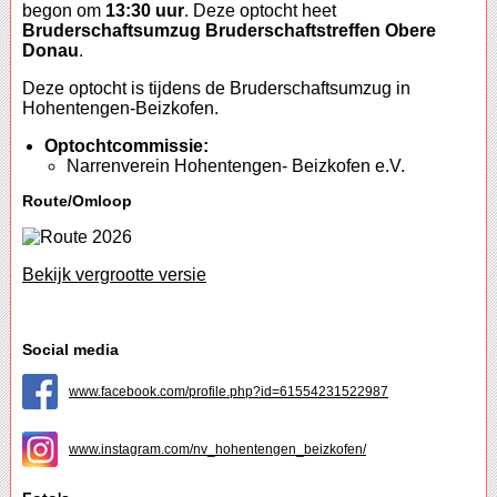
begon om
13:30 uur
. Deze optocht heet
Bruderschaftsumzug Bruderschaftstreffen Obere
Donau
.
Deze optocht is tijdens de Bruderschaftsumzug in
Hohentengen-Beizkofen.
Optochtcommissie:
Narrenverein Hohentengen- Beizkofen e.V.
Route/Omloop
Bekijk vergrootte versie
Social media
www.facebook.com/profile.php?id=61554231522987
www.instagram.com/nv_hohentengen_beizkofen/