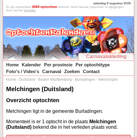
zaterdag 8 augustus 2026
6569 optochten
Er zijn momenteel
bekend. Geef nieuwe optochten of wijzigingen
door via het
formulier
.
Carnavalskleding
Home
Kalender
Per provincie
Per optochttype
Foto's / Video's
Carnaval
Zoeken
Contact
Home
-
Duitsland
-
Baden-Württemberg
-
Burladingen
-
Melchingen
Melchingen (Duitsland)
Overzicht optochten
Melchingen ligt in de gemeente Burladingen.
Momenteel is er 1 optocht in de plaats
Melchingen
(Duitsland)
bekend die in het verleden plaats vond.