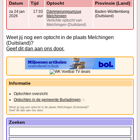
Datum
Tijd
Optocht
Provincie (Land)
za 24 jan
17:33
Dämmerungsumzug
Baden-Württemberg
2026
uur
Melchingen
(Duitsland)
Verlichte optocht van
Melchingen (Duitsland)
Weet jij nog een optocht in de plaats Melchingen
(Duitsland)?
Geef dit dan aan ons door.
Informatie
Optochten overzicht
Optochten in de gemeente Burladingen
(1)
Weet jij nog een optocht in de plaats Melchingen (Duitsland)?
Geef dit dan aan ons door.
Zoeken