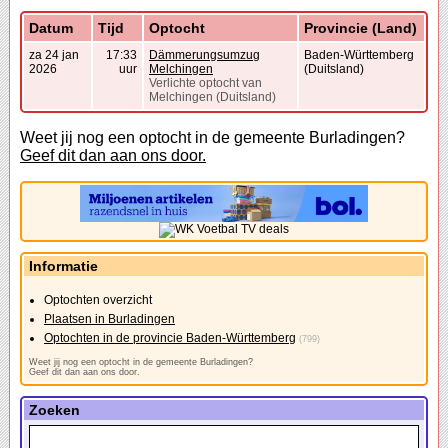
Datum
Tijd
Optocht
Provincie (Land)
za 24 jan
17:33
Dämmerungsumzug
Baden-Württemberg
2026
uur
Melchingen
(Duitsland)
Verlichte optocht van
Melchingen (Duitsland)
Weet jij nog een optocht in de gemeente Burladingen?
Geef dit dan aan ons door.
Informatie
Optochten overzicht
Plaatsen in Burladingen
Optochten in de provincie Baden-Württemberg
(799)
Weet jij nog een optocht in de gemeente Burladingen?
Geef dit dan aan ons door.
Zoeken