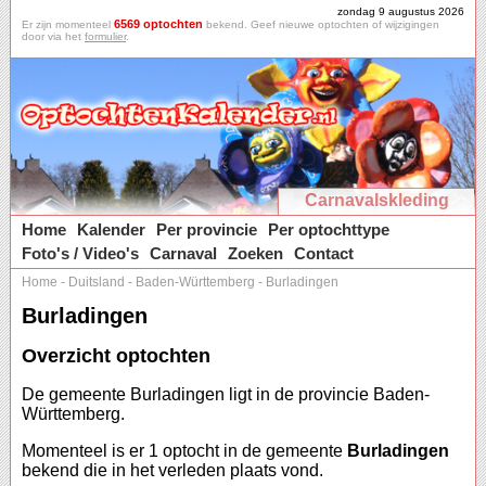
zondag 9 augustus 2026
6569 optochten
Er zijn momenteel
bekend. Geef nieuwe optochten of wijzigingen
door via het
formulier
.
Carnavalskleding
Home
Kalender
Per provincie
Per optochttype
Foto's / Video's
Carnaval
Zoeken
Contact
Home
-
Duitsland
-
Baden-Württemberg
-
Burladingen
Burladingen
Overzicht optochten
De gemeente Burladingen ligt in de provincie Baden-
Württemberg.
Momenteel is er 1 optocht in de gemeente
Burladingen
bekend die in het verleden plaats vond.