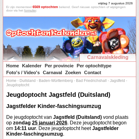
vrijdag 7 augustus 2026
6569 optochten
Er zijn momenteel
bekend. Geef nieuwe optochten of wijzigingen
door via het
formulier
.
Carnavalskleding
Home
Kalender
Per provincie
Per optochttype
Foto's / Video's
Carnaval
Zoeken
Contact
Home
-
Duitsland
-
Baden-Württemberg
-
Bad Friedrichshall
-
Jagstfeld
-
Jeugdoptocht
Jeugdoptocht Jagstfeld (Duitsland)
Jagstfelder Kinder-faschingsumzug
De jeugdoptocht van
Jagstfeld (Duitsland)
vond plaats
op
zondag
25 januari 2026
. Deze jeugdoptocht begon
om
14:11 uur
. Deze jeugdoptocht heet
Jagstfelder
Kinder-faschingsumzug
.