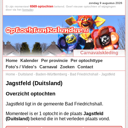
zondag 9 augustus 2026
6569 optochten
Er zijn momenteel
bekend. Geef nieuwe optochten of wijzigingen
door via het
formulier
.
Carnavalskleding
Home
Kalender
Per provincie
Per optochttype
Foto's / Video's
Carnaval
Zoeken
Contact
Home
-
Duitsland
-
Baden-Württemberg
-
Bad Friedrichshall
-
Jagstfeld
Jagstfeld (Duitsland)
Overzicht optochten
Jagstfeld ligt in de gemeente Bad Friedrichshall.
Momenteel is er 1 optocht in de plaats
Jagstfeld
(Duitsland)
bekend die in het verleden plaats vond.