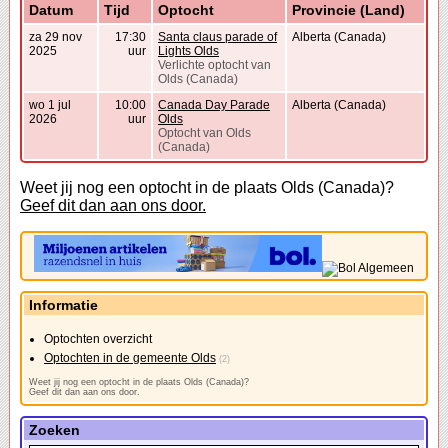
Datum
Tijd
Optocht
Provincie (Land)
za 29 nov
17:30
Santa claus parade of
Alberta (Canada)
2025
uur
Lights Olds
Verlichte optocht van
Olds (Canada)
wo 1 jul
10:00
Canada Day Parade
Alberta (Canada)
2026
uur
Olds
Optocht van Olds
(Canada)
Weet jij nog een optocht in de plaats Olds (Canada)?
Geef dit dan aan ons door.
Informatie
Optochten overzicht
Optochten in de gemeente Olds
(2)
Weet jij nog een optocht in de plaats Olds (Canada)?
Geef dit dan aan ons door.
Zoeken