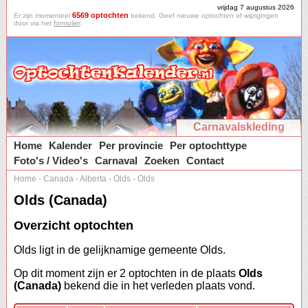
vrijdag 7 augustus 2026
6569 optochten
Er zijn momenteel
bekend. Geef nieuwe optochten of wijzigingen
door via het
formulier
.
Carnavalskleding
Home
Kalender
Per provincie
Per optochttype
Foto's / Video's
Carnaval
Zoeken
Contact
Home
-
Canada
-
Alberta
-
Olds
-
Olds
Olds (Canada)
Overzicht optochten
Olds ligt in de gelijknamige gemeente Olds.
Op dit moment zijn er 2 optochten in de plaats
Olds
(Canada)
bekend die in het verleden plaats vond.