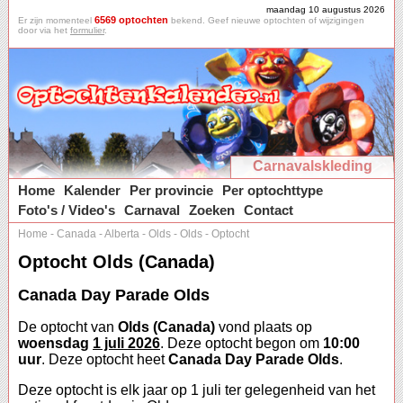
maandag 10 augustus 2026
6569 optochten
Er zijn momenteel
bekend. Geef nieuwe optochten of wijzigingen
door via het
formulier
.
Carnavalskleding
Home
Kalender
Per provincie
Per optochttype
Foto's / Video's
Carnaval
Zoeken
Contact
Home
-
Canada
-
Alberta
-
Olds
-
Olds
-
Optocht
Optocht Olds (Canada)
Canada Day Parade Olds
De optocht van
Olds (Canada)
vond plaats op
woensdag
1 juli 2026
. Deze optocht begon om
10:00
uur
. Deze optocht heet
Canada Day Parade Olds
.
Deze optocht is elk jaar op 1 juli ter gelegenheid van het