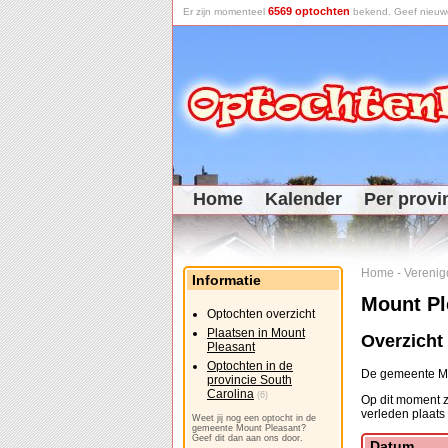
6569 optochten
Er zijn momenteel
bekend. Geef nieuwe 
Home
Kalender
Per provi
Home
-
Verenig
Informatie
Mount Pl
Optochten overzicht
Plaatsen in Mount
Overzicht
Pleasant
Optochten in de
De gemeente Mou
provincie South
Carolina
(6)
Op dit moment z
verleden plaats
Weet jij nog een optocht in de
gemeente Mount Pleasant?
Geef dit dan aan ons door.
Datum