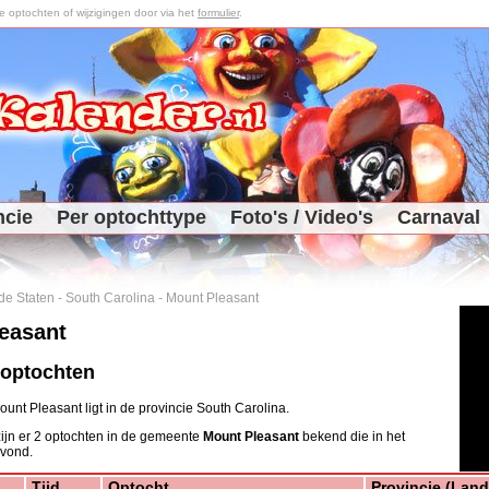
optochten of wijzigingen door via het
formulier
.
ncie
Per optochttype
Foto's / Video's
Carnaval
de Staten
-
South Carolina
-
Mount Pleasant
easant
 optochten
nt Pleasant ligt in de provincie South Carolina.
ijn er 2 optochten in de gemeente
Mount Pleasant
bekend die in het
 vond.
Tijd
Optocht
Provincie (Land