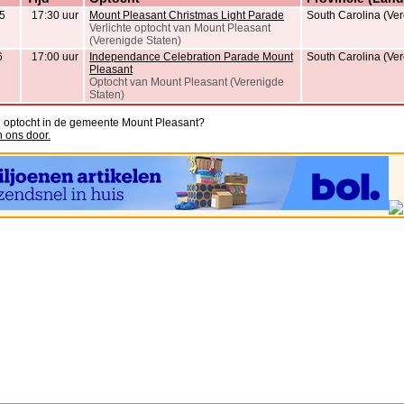
5
17:30 uur
Mount Pleasant Christmas Light Parade
South Carolina (Ver
Verlichte optocht van Mount Pleasant
(Verenigde Staten)
6
17:00 uur
Independance Celebration Parade Mount
South Carolina (Ver
Pleasant
Optocht van Mount Pleasant (Verenigde
Staten)
n optocht in de gemeente Mount Pleasant?
n ons door.