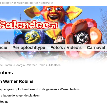
optochten of wijzigingen door via het
formulier
.
ncie
Per optochttype
Foto's / Video's
Carnaval
de Staten
-
Georgia
-
Warner Robins
-
Plaatsen
obins
in Warner Robins
ijn er geen optochten bekend in de gemeente Warner Robins.
s liggen de volgende plaatsen:
Robins