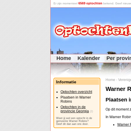
6569 optochten
Er zijn momenteel
bekend. Geef nieuwe 
Home
Kalender
Per provi
Home
-
Verenig
Informatie
Warner R
Optochten overzicht
Plaatsen in Warner
Plaatsen 
Robins
Optochten in de
Op dit moment z
provincie Georgia
(2)
In Warner Robin
Weet jij wel een optocht in de
gemeente Warner Robins?
Geef dit dan aan ons door.
Warner 