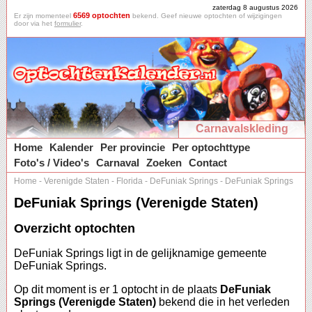
zaterdag 8 augustus 2026
6569 optochten
Er zijn momenteel
bekend. Geef nieuwe optochten of wijzigingen
door via het
formulier
.
Carnavalskleding
Home
Kalender
Per provincie
Per optochttype
Foto's / Video's
Carnaval
Zoeken
Contact
Home
-
Verenigde Staten
-
Florida
-
DeFuniak Springs
-
DeFuniak Springs
DeFuniak Springs (Verenigde Staten)
Overzicht optochten
DeFuniak Springs ligt in de gelijknamige gemeente
DeFuniak Springs.
Op dit moment is er 1 optocht in de plaats
DeFuniak
Springs (Verenigde Staten)
bekend die in het verleden