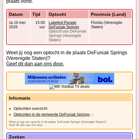
plaats vond.
Datum
Tijd
Optocht
Provincie (Land)
za 16 mei
15:00
Lakefest Parade
Florida (Verenigde
2026
uur
DeFuniak Springs
Staten)
Optocht van DeFuniak
Springs (Verenigde
Staten)
Weet jij nog een optocht in de plaats DeFuniak Springs
(Verenigde Staten)?
Geef dit dan aan ons door.
Informatie
Optochten overzicht
Optochten in de gemeente DeFuniak Springs
(1)
Weet jij nog een optocht in de plaats DeFuniak Springs (Verenigde Staten)?
Geef dit dan aan ons door.
Zoeken