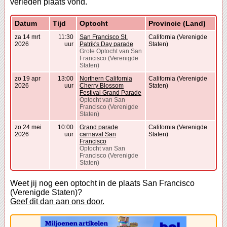
verleden plaats vond.
Datum
Tijd
Optocht
Provincie (Land)
za 14 mrt
11:30
San Francisco St.
California (Verenigde
2026
uur
Patrik's Day parade
Staten)
Grote Optocht van San
Francisco (Verenigde
Staten)
zo 19 apr
13:00
Northern California
California (Verenigde
2026
uur
Cherry Blossom
Staten)
Festival Grand Parade
Optocht van San
Francisco (Verenigde
Staten)
zo 24 mei
10:00
Grand parade
California (Verenigde
2026
uur
carnaval San
Staten)
Francisco
Optocht van San
Francisco (Verenigde
Staten)
Weet jij nog een optocht in de plaats San Francisco
(Verenigde Staten)?
Geef dit dan aan ons door.