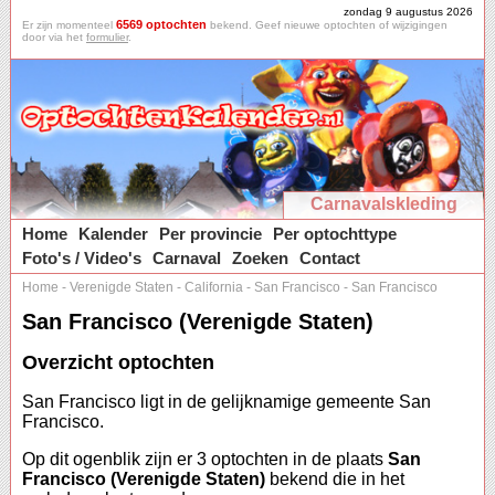
zondag 9 augustus 2026
6569 optochten
Er zijn momenteel
bekend. Geef nieuwe optochten of wijzigingen
door via het
formulier
.
Carnavalskleding
Home
Kalender
Per provincie
Per optochttype
Foto's / Video's
Carnaval
Zoeken
Contact
Home
-
Verenigde Staten
-
California
-
San Francisco
-
San Francisco
San Francisco (Verenigde Staten)
Overzicht optochten
San Francisco ligt in de gelijknamige gemeente San
Francisco.
Op dit ogenblik zijn er 3 optochten in de plaats
San
Francisco (Verenigde Staten)
bekend die in het