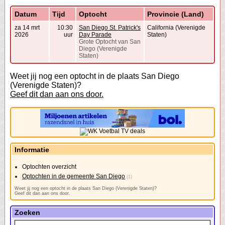
Datum
Tijd
Optocht
Provincie (Land)
za 14 mrt
10:30
San Diego St. Patrick's
California (Verenigde
2026
uur
Day Parade
Staten)
Grote Optocht van San
Diego (Verenigde
Staten)
Weet jij nog een optocht in de plaats San Diego
(Verenigde Staten)?
Geef dit dan aan ons door.
Informatie
Optochten overzicht
Optochten in de gemeente San Diego
(1)
Weet jij nog een optocht in de plaats San Diego (Verenigde Staten)?
Geef dit dan aan ons door.
Zoeken