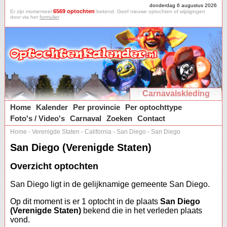
donderdag 6 augustus 2026
6569 optochten
Er zijn momenteel
bekend. Geef nieuwe optochten of wijzigingen
door via het
formulier
.
Carnavalskleding
Home
Kalender
Per provincie
Per optochttype
Foto's / Video's
Carnaval
Zoeken
Contact
Home
-
Verenigde Staten
-
California
-
San Diego
-
San Diego
San Diego (Verenigde Staten)
Overzicht optochten
San Diego ligt in de gelijknamige gemeente San Diego.
Op dit moment is er 1 optocht in de plaats
San Diego
(Verenigde Staten)
bekend die in het verleden plaats
vond.