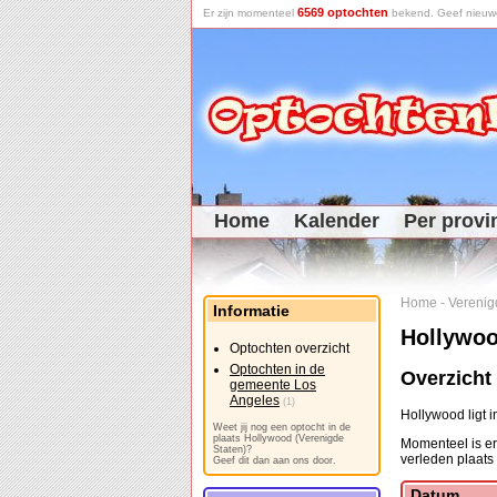
6569 optochten
Er zijn momenteel
bekend. Geef nieuwe 
Home
Kalender
Per provi
Home
-
Verenig
Informatie
Hollywoo
Optochten overzicht
Optochten in de
Overzicht
gemeente Los
Angeles
(1)
Hollywood ligt 
Weet jij nog een optocht in de
plaats Hollywood (Verenigde
Momenteel is er
Staten)?
verleden plaats
Geef dit dan aan ons door.
Datum