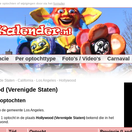
optochten of wijzigingen door via het
formulier
.
ncie
Per optochttype
Foto's / Video's
Carnaval
de Staten
-
California
-
Los Angeles
-
Hollywood
d (Verenigde Staten)
 optochten
in de gemeente Los Angeles.
 1 optocht in de plaats
Hollywood (Verenigde Staten)
bekend die in het
 vond.
Tijd
Optocht
Provincie (Land