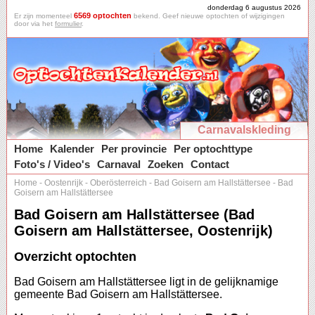
donderdag 6 augustus 2026
6569 optochten
Er zijn momenteel
bekend. Geef nieuwe optochten of wijzigingen
door via het
formulier
.
Carnavalskleding
Home
Kalender
Per provincie
Per optochttype
Foto's / Video's
Carnaval
Zoeken
Contact
Home
-
Oostenrijk
-
Oberösterreich
-
Bad Goisern am Hallstättersee
-
Bad
Goisern am Hallstättersee
Bad Goisern am Hallstättersee (Bad
Goisern am Hallstättersee, Oostenrijk)
Overzicht optochten
Bad Goisern am Hallstättersee ligt in de gelijknamige
gemeente Bad Goisern am Hallstättersee.