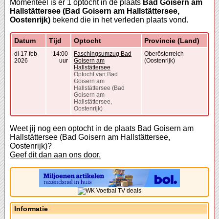
Momenteel is er 1 optocht in de plaats
Bad Goisern am
Hallstättersee (Bad Goisern am Hallstättersee,
Oostenrijk)
bekend die in het verleden plaats vond.
Datum
Tijd
Optocht
Provincie (Land)
di 17 feb
14:00
Faschingsumzug Bad
Oberösterreich
2026
uur
Goisern am
(Oostenrijk)
Hallstättersee
Optocht van Bad
Goisern am
Hallstättersee (Bad
Goisern am
Hallstättersee,
Oostenrijk)
Weet jij nog een optocht in de plaats Bad Goisern am
Hallstättersee (Bad Goisern am Hallstättersee,
Oostenrijk)?
Geef dit dan aan ons door.
Informatie