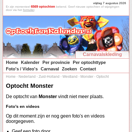
vrijdag 7 augustus 2026
6569 optochten
Er zijn momenteel
bekend. Geef nieuwe optochten of wijzigingen
door via het
formulier
.
Carnavalskleding
Home
Kalender
Per provincie
Per optochttype
Foto's / Video's
Carnaval
Zoeken
Contact
Home
-
Nederland
-
Zuid-Holland
-
Westland
-
Monster
-
Optocht
Optocht Monster
De optocht van
Monster
vindt niet meer plaats.
Foto's en videos
Op dit moment zijn er nog geen foto's en videos
doorgegeven.
Geef een foto door