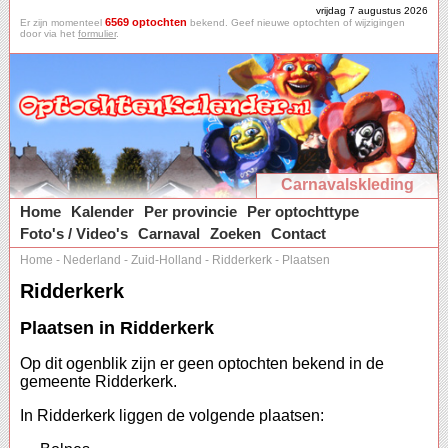
vrijdag 7 augustus 2026
6569 optochten
Er zijn momenteel
bekend. Geef nieuwe optochten of wijzigingen
door via het
formulier
.
Carnavalskleding
Home
Kalender
Per provincie
Per optochttype
Foto's / Video's
Carnaval
Zoeken
Contact
Home
-
Nederland
-
Zuid-Holland
-
Ridderkerk
-
Plaatsen
Ridderkerk
Plaatsen in Ridderkerk
Op dit ogenblik zijn er geen optochten bekend in de
gemeente Ridderkerk.
In Ridderkerk liggen de volgende plaatsen: