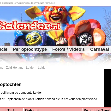
optochten of wijzigingen door via het
formulier
.
ncie
Per optochttype
Foto's / Video's
Carnaval
and
-
Zuid-Holland
-
Leiden
-
Leiden
 optochten
de gelijknamige gemeente Leiden.
 er 1 optocht in de plaats
Leiden
bekend die in het verleden plaats vond.
Tijd
Optocht
Provincie (Land