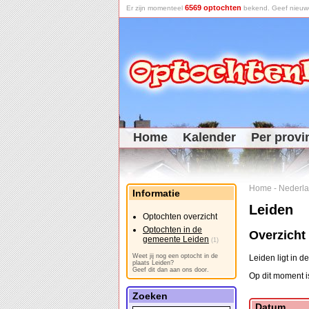
6569 optochten
Er zijn momenteel
bekend. Geef nieuwe 
Home
Kalender
Per provi
Home
-
Nederl
Informatie
Leiden
Optochten overzicht
Optochten in de
Overzicht
gemeente Leiden
(1)
Weet jij nog een optocht in de
Leiden ligt in 
plaats Leiden?
Geef dit dan aan ons door.
Op dit moment is
Zoeken
Datum