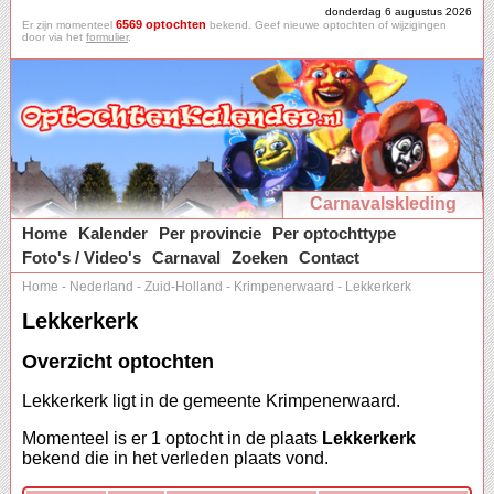
donderdag 6 augustus 2026
6569 optochten
Er zijn momenteel
bekend. Geef nieuwe optochten of wijzigingen
door via het
formulier
.
Carnavalskleding
Home
Kalender
Per provincie
Per optochttype
Foto's / Video's
Carnaval
Zoeken
Contact
Home
-
Nederland
-
Zuid-Holland
-
Krimpenerwaard
-
Lekkerkerk
Lekkerkerk
Overzicht optochten
Lekkerkerk ligt in de gemeente Krimpenerwaard.
Momenteel is er 1 optocht in de plaats
Lekkerkerk
bekend die in het verleden plaats vond.