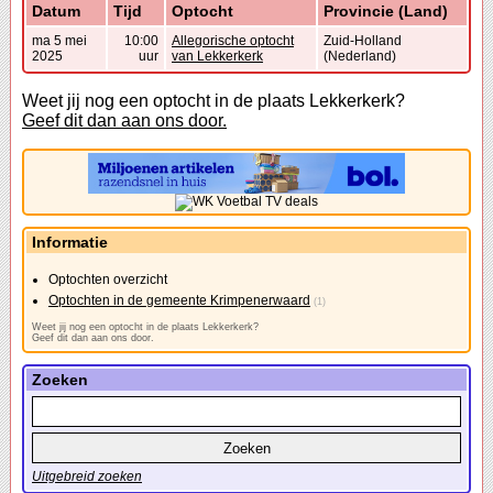
Datum
Tijd
Optocht
Provincie (Land)
ma 5 mei
10:00
Allegorische optocht
Zuid-Holland
2025
uur
van Lekkerkerk
(Nederland)
Weet jij nog een optocht in de plaats Lekkerkerk?
Geef dit dan aan ons door.
Informatie
Optochten overzicht
Optochten in de gemeente Krimpenerwaard
(1)
Weet jij nog een optocht in de plaats Lekkerkerk?
Geef dit dan aan ons door.
Zoeken
Uitgebreid zoeken