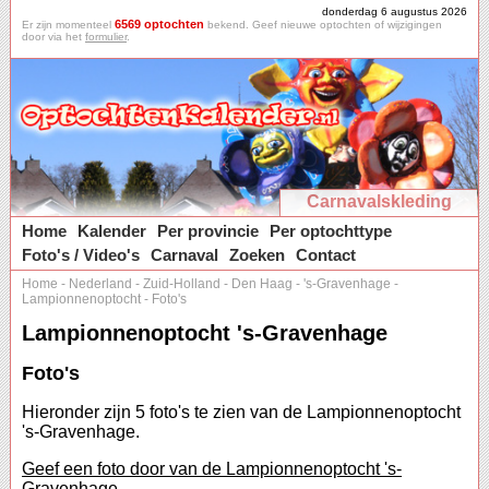
donderdag 6 augustus 2026
6569 optochten
Er zijn momenteel
bekend. Geef nieuwe optochten of wijzigingen
door via het
formulier
.
Carnavalskleding
Home
Kalender
Per provincie
Per optochttype
Foto's / Video's
Carnaval
Zoeken
Contact
Home
-
Nederland
-
Zuid-Holland
-
Den Haag
-
's-Gravenhage
-
Lampionnenoptocht
-
Foto's
Lampionnenoptocht 's-Gravenhage
Foto's
Hieronder zijn 5 foto's te zien van de Lampionnenoptocht
's-Gravenhage.
Geef een foto door van de Lampionnenoptocht 's-
Gravenhage.