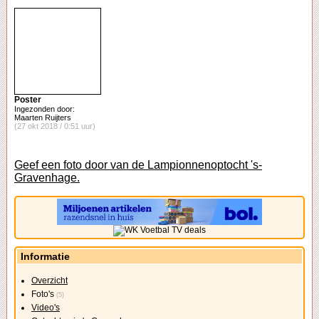
Poster
Ingezonden door:
Maarten Ruijters
(27 okt 2018 / 0:51 uur)
Geef een foto door van de Lampionnenoptocht 's-
Gravenhage.
Informatie
Overzicht
Foto's
(5)
Video's