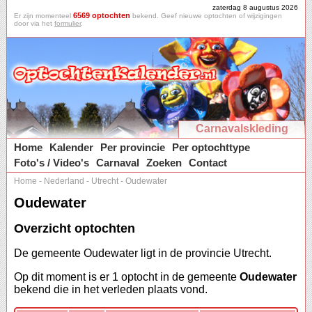
zaterdag 8 augustus 2026
6569 optochten
Er zijn momenteel
bekend. Geef nieuwe optochten of wijzigingen
door via het
formulier
.
Carnavalskleding
Home
Kalender
Per provincie
Per optochttype
Foto's / Video's
Carnaval
Zoeken
Contact
Home
-
Nederland
-
Utrecht
-
Oudewater
Oudewater
Overzicht optochten
De gemeente Oudewater ligt in de provincie Utrecht.
Op dit moment is er 1 optocht in de gemeente
Oudewater
bekend die in het verleden plaats vond.