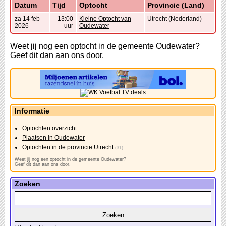
Datum
Tijd
Optocht
Provincie (Land)
za 14 feb
13:00
Kleine Optocht van
Utrecht (Nederland)
2026
uur
Oudewater
Weet jij nog een optocht in de gemeente Oudewater?
Geef dit dan aan ons door.
Informatie
Optochten overzicht
Plaatsen in Oudewater
Optochten in de provincie Utrecht
(31)
Weet jij nog een optocht in de gemeente Oudewater?
Geef dit dan aan ons door.
Zoeken