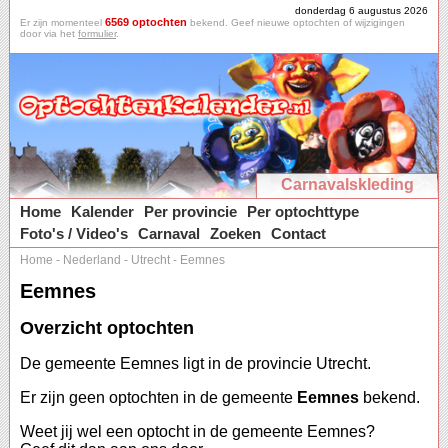
donderdag 6 augustus 2026
6569 optochten
Er zijn momenteel
bekend. Geef nieuwe optochten of wijzigingen
door via het
formulier
.
Carnavalskleding
Home
Kalender
Per provincie
Per optochttype
Foto's / Video's
Carnaval
Zoeken
Contact
Home
-
Nederland
-
Utrecht
-
Eemnes
Eemnes
Overzicht optochten
De gemeente Eemnes ligt in de provincie Utrecht.
Er zijn geen optochten in de gemeente
Eemnes
bekend.
Weet jij wel een optocht in de gemeente Eemnes?