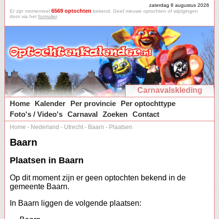
zaterdag 8 augustus 2026
6569 optochten
Er zijn momenteel
bekend. Geef nieuwe optochten of wijzigingen
door via het
formulier
.
Carnavalskleding
Home
Kalender
Per provincie
Per optochttype
Foto's / Video's
Carnaval
Zoeken
Contact
Home
-
Nederland
-
Utrecht
-
Baarn
-
Plaatsen
Baarn
Plaatsen in Baarn
Op dit moment zijn er geen optochten bekend in de
gemeente Baarn.
In Baarn liggen de volgende plaatsen: