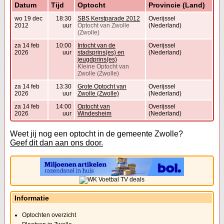
Datum
Tijd
Optocht
Provincie (Land)
wo 19 dec
18:30
SBS Kerstparade 2012
Overijssel
2012
uur
Optocht van Zwolle
(Nederland)
(Zwolle)
za 14 feb
10:00
Intocht van de
Overijssel
2026
uur
stadsprins(es) en
(Nederland)
jeugdprins(es)
Kleine Optocht van
Zwolle (Zwolle)
za 14 feb
13:30
Grote Optocht van
Overijssel
2026
uur
Zwolle (Zwolle)
(Nederland)
za 14 feb
14:00
Optocht van
Overijssel
2026
uur
Windesheim
(Nederland)
Weet jij nog een optocht in de gemeente Zwolle?
Geef dit dan aan ons door.
Informatie
Optochten overzicht