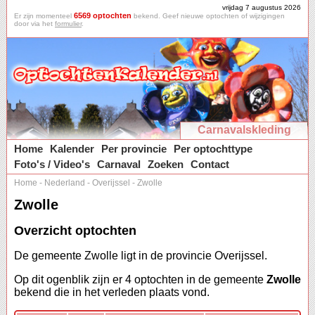
vrijdag 7 augustus 2026
6569 optochten
Er zijn momenteel
bekend. Geef nieuwe optochten of wijzigingen
door via het
formulier
.
Carnavalskleding
Home
Kalender
Per provincie
Per optochttype
Foto's / Video's
Carnaval
Zoeken
Contact
Home
-
Nederland
-
Overijssel
-
Zwolle
Zwolle
Overzicht optochten
De gemeente Zwolle ligt in de provincie Overijssel.
Op dit ogenblik zijn er 4 optochten in de gemeente
Zwolle
bekend die in het verleden plaats vond.