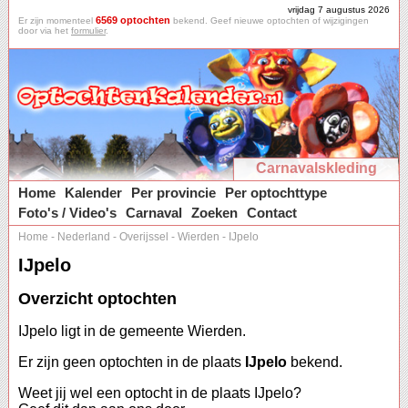
vrijdag 7 augustus 2026
6569 optochten
Er zijn momenteel
bekend. Geef nieuwe optochten of wijzigingen
door via het
formulier
.
Carnavalskleding
Home
Kalender
Per provincie
Per optochttype
Foto's / Video's
Carnaval
Zoeken
Contact
Home
-
Nederland
-
Overijssel
-
Wierden
-
IJpelo
IJpelo
Overzicht optochten
IJpelo ligt in de gemeente Wierden.
Er zijn geen optochten in de plaats
IJpelo
bekend.
Weet jij wel een optocht in de plaats IJpelo?