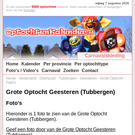
vrijdag 7 augustus 2026
6569 optochten
Er zijn momenteel
bekend. Geef nieuwe optochten of wijzigingen
door via het
formulier
.
Carnavalskleding
Home
Kalender
Per provincie
Per optochttype
Foto's / Video's
Carnaval
Zoeken
Contact
Home
-
Nederland
-
Overijssel
-
Tubbergen
-
Geesteren
-
Grote Optocht
-
Foto's
Grote Optocht Geesteren (Tubbergen)
Foto's
Hieronder is 1 foto te zien van de Grote Optocht
Geesteren (Tubbergen).
Geef een foto door van de Grote Optocht Geesteren
(Tubbergen).