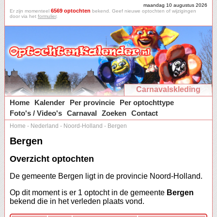
maandag 10 augustus 2026
6569 optochten
Er zijn momenteel
bekend. Geef nieuwe optochten of wijzigingen
door via het
formulier
.
Carnavalskleding
Home
Kalender
Per provincie
Per optochttype
Foto's / Video's
Carnaval
Zoeken
Contact
Home
-
Nederland
-
Noord-Holland
-
Bergen
Bergen
Overzicht optochten
De gemeente Bergen ligt in de provincie Noord-Holland.
Op dit moment is er 1 optocht in de gemeente
Bergen
bekend die in het verleden plaats vond.