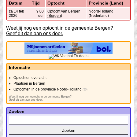
Datum
Tijd
Optocht
Provincie (Land)
za 14 feb
9:00
Optocht van Bergen
Noord-Holland
2026
uur
(Bergen)
(Nederland)
Weet jij nog een optocht in de gemeente Bergen?
Geef dit dan aan ons door.
Informatie
Optochten overzicht
Plaatsen in Bergen
Optochten in de provincie Noord-Holland
(50)
Weet jij nog een optocht in de gemeente Bergen?
Geef dit dan aan ons door.
Zoeken