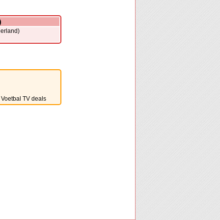
)
erland)