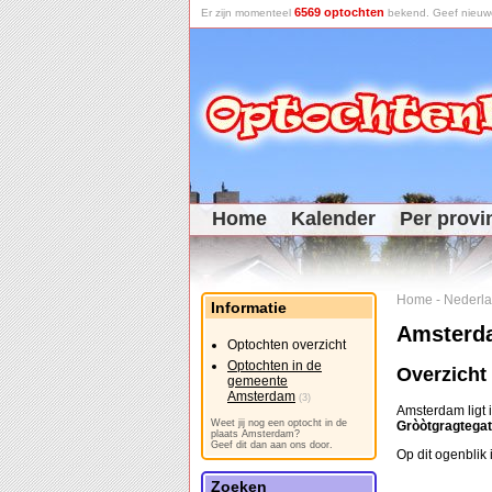
6569 optochten
Er zijn momenteel
bekend. Geef nieuwe 
Home
Kalender
Per provi
Home
-
Nederl
Informatie
Amsterd
Optochten overzicht
Optochten in de
Overzicht
gemeente
Amsterdam
(3)
Amsterdam ligt 
Weet jij nog een optocht in de
Gròòtgragtegat
plaats Amsterdam?
Geef dit dan aan ons door.
Op dit ogenblik 
Zoeken