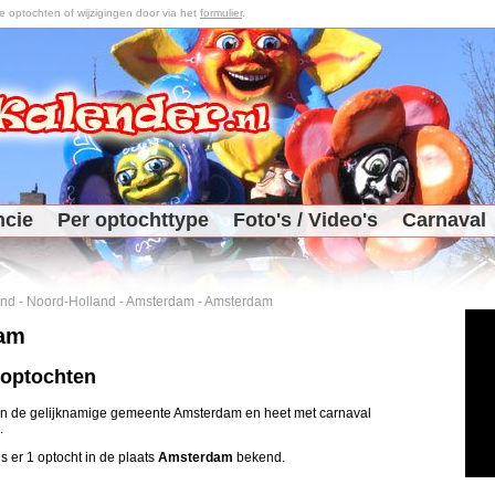
optochten of wijzigingen door via het
formulier
.
ncie
Per optochttype
Foto's / Video's
Carnaval
and
-
Noord-Holland
-
Amsterdam
-
Amsterdam
am
 optochten
in de gelijknamige gemeente Amsterdam en heet met carnaval
.
is er 1 optocht in de plaats
Amsterdam
bekend.