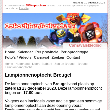
maandag 10 augustus 2026
6569 optochten
Er zijn momenteel
bekend. Geef nieuwe optochten of wijzigingen
door via het
formulier
.
Carnavalskleding
Home
Kalender
Per provincie
Per optochttype
Foto's / Video's
Carnaval
Zoeken
Contact
Home
-
Nederland
-
Noord-Brabant
-
Son en Breugel
-
Breugel
-
Lampionnenoptocht
Lampionnenoptocht Breugel
De lampionnenoptocht van
Breugel
vond plaats op
zaterdag
23 december 2023
. Deze lampionnenoptocht
begon om
17:00 uur
.
Volgens een inmiddels vaste traditie gaat een stemmige
lampionnenoptocht aan deze opening vooraf.
Deelnemers voor de optocht kunnen verzamelen vanaf