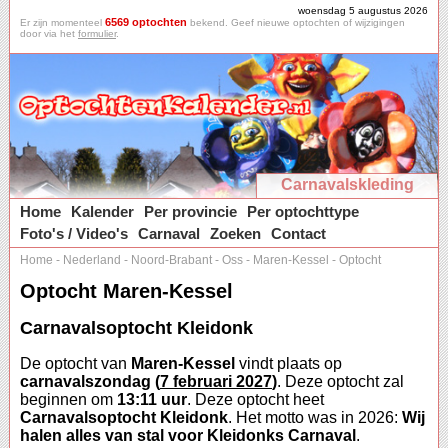
woensdag 5 augustus 2026
6569 optochten
Er zijn momenteel
bekend. Geef nieuwe optochten of wijzigingen
door via het
formulier
.
Carnavalskleding
Home
Kalender
Per provincie
Per optochttype
Foto's / Video's
Carnaval
Zoeken
Contact
Home
-
Nederland
-
Noord-Brabant
-
Oss
-
Maren-Kessel
-
Optocht
Optocht Maren-Kessel
Carnavalsoptocht Kleidonk
De optocht van
Maren-Kessel
vindt plaats op
carnavalszondag (
7 februari 2027
)
. Deze optocht zal
beginnen om
13:11 uur
. Deze optocht heet
Carnavalsoptocht Kleidonk
. Het motto was in 2026:
Wij
halen alles van stal voor Kleidonks Carnaval
.