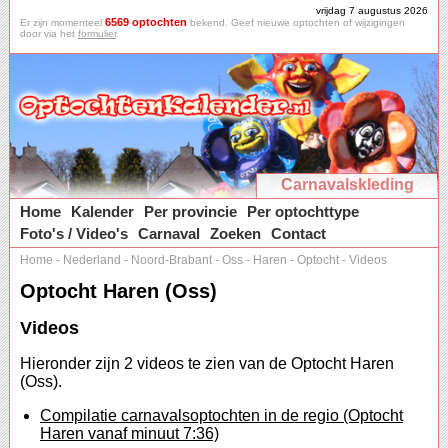
vrijdag 7 augustus 2026
6569 optochten
Er zijn momenteel
bekend. Geef nieuwe optochten of wijzigingen
door via het
formulier
.
Carnavalskleding
Home
Kalender
Per provincie
Per optochttype
Foto's / Video's
Carnaval
Zoeken
Contact
Home
-
Nederland
-
Noord-Brabant
-
Oss
-
Haren
-
Optocht
-
Videos
Optocht Haren (Oss)
Videos
Hieronder zijn 2 videos te zien van de Optocht Haren
(Oss).
Compilatie carnavalsoptochten in de regio (Optocht
Haren vanaf minuut 7:36)