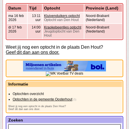
Datum
Tijd
Optocht
Provincie (Land)
ma 16 feb
13:11
Kluivenduikers optocht
Noord-Brabant
2026
uur
Optocht van Den Hout
(Nederland)
di 17 feb
14:00
Kraokebeentjes optocht
Noord-Brabant
2026
uur
Jeugdoptocht van Den
(Nederland)
Hout
Weet jij nog een optocht in de plaats Den Hout?
Geef dit dan aan ons door.
Informatie
Optochten overzicht
Optochten in de gemeente Oosterhout
(5)
Weet jij nog een optocht in de plaats Den Hout?
Geef dit dan aan ons door.
Zoeken