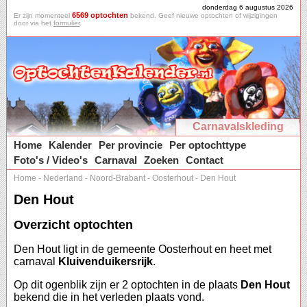
donderdag 6 augustus 2026
6569 optochten
Er zijn momenteel
bekend. Geef nieuwe optochten of wijzigingen
door via het
formulier
.
Carnavalskleding
Home
Kalender
Per provincie
Per optochttype
Foto's / Video's
Carnaval
Zoeken
Contact
Home
-
Nederland
-
Noord-Brabant
-
Oosterhout
-
Den Hout
Den Hout
Overzicht optochten
Den Hout ligt in de gemeente Oosterhout en heet met
carnaval
Kluivenduikersrijk
.
Op dit ogenblik zijn er 2 optochten in de plaats
Den Hout
bekend die in het verleden plaats vond.