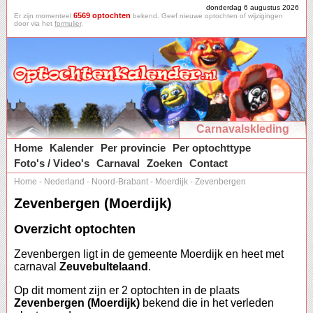
donderdag 6 augustus 2026
6569 optochten
Er zijn momenteel
bekend. Geef nieuwe optochten of wijzigingen
door via het
formulier
.
Carnavalskleding
Home
Kalender
Per provincie
Per optochttype
Foto's / Video's
Carnaval
Zoeken
Contact
Home
-
Nederland
-
Noord-Brabant
-
Moerdijk
-
Zevenbergen
Zevenbergen (Moerdijk)
Overzicht optochten
Zevenbergen ligt in de gemeente Moerdijk en heet met
carnaval
Zeuvebultelaand
.
Op dit moment zijn er 2 optochten in de plaats
Zevenbergen (Moerdijk)
bekend die in het verleden