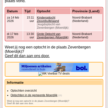
plaats vond.
Datum
Tijd
Optocht
Provincie (Land)
za 14 feb
15:11
Kinderoptocht
Noord-Brabant
2026
uur
Zeuvebultelaand
(Nederland)
Jeugdoptocht van
Zevenbergen (Moerdijk)
di 17 feb
13:30
Grote Optocht van
Noord-Brabant
2026
uur
Zevenbergen (Moerdijk)
(Nederland)
Weet jij nog een optocht in de plaats Zevenbergen
(Moerdijk)?
Geef dit dan aan ons door.
Informatie
Optochten overzicht
Optochten in de gemeente Moerdijk
(16)
Weet jij nog een optocht in de plaats Zevenbergen (Moerdijk)?
Geef dit dan aan ons door.