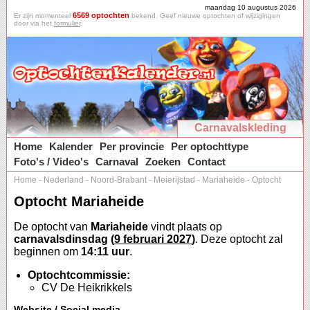
maandag 10 augustus 2026
6569 optochten
Er zijn momenteel
bekend. Geef nieuwe optochten of wijzigingen
door via het
formulier
.
Carnavalskleding
Home
Kalender
Per provincie
Per optochttype
Foto's / Video's
Carnaval
Zoeken
Contact
Home
-
Nederland
-
Noord-Brabant
-
Meierijstad
-
Mariaheide
-
Optocht
Optocht Mariaheide
De optocht van
Mariaheide
vindt plaats op
carnavalsdinsdag (
9 februari 2027
)
. Deze optocht zal
beginnen om
14:11 uur
.
Optochtcommissie:
CV De Heikrikkels
Website / Social media