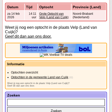
Datum
Tijd
Optocht
Provincie (Land)
za 14 feb
14:11
Grote Optocht van
Noord-Brabant
2026
uur
Velp (Land van Cuijk)
(Nederland)
Weet jij nog een optocht in de plaats Velp (Land van
Cuijk)?
Geef dit dan aan ons door.
Informatie
Optochten overzicht
Optochten in de gemeente Land van Cuijk
(32)
Weet jij nog een optocht in de plaats Velp (Land van Cuijk)?
Geef dit dan aan ons door.
Zoeken