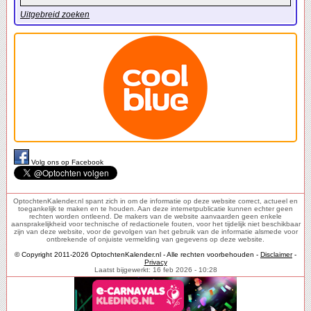
Uitgebreid zoeken
Volg ons op Facebook
OptochtenKalender.nl spant zich in om de informatie op deze website correct, actueel en
toegankelijk te maken en te houden. Aan deze internetpublicatie kunnen echter geen
rechten worden ontleend. De makers van de website aanvaarden geen enkele
aansprakelijkheid voor technische of redactionele fouten, voor het tijdelijk niet beschikbaar
zijn van deze website, voor de gevolgen van het gebruik van de informatie alsmede voor
ontbrekende of onjuiste vermelding van gegevens op deze website.
© Copyright 2011-2026 OptochtenKalender.nl - Alle rechten voorbehouden -
Disclaimer
-
Privacy
Laatst bijgewerkt: 16 feb 2026 - 10:28