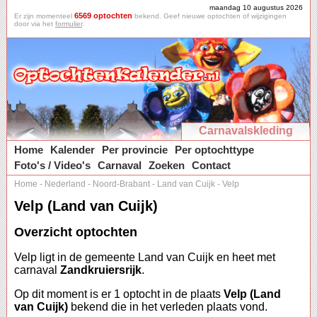
maandag 10 augustus 2026
6569 optochten
Er zijn momenteel
bekend. Geef nieuwe optochten of wijzigingen
door via het
formulier
.
Carnavalskleding
Home
Kalender
Per provincie
Per optochttype
Foto's / Video's
Carnaval
Zoeken
Contact
Home
-
Nederland
-
Noord-Brabant
-
Land van Cuijk
-
Velp
Velp (Land van Cuijk)
Overzicht optochten
Velp ligt in de gemeente Land van Cuijk en heet met
carnaval
Zandkruiersrijk
.
Op dit moment is er 1 optocht in de plaats
Velp (Land
van Cuijk)
bekend die in het verleden plaats vond.