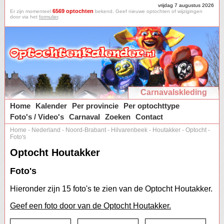
vrijdag 7 augustus 2026
6569 optochten
Er zijn momenteel
bekend. Geef nieuwe optochten of wijzigingen
door via het
formulier
.
Carnavalskleding
Home
Kalender
Per provincie
Per optochttype
Foto's / Video's
Carnaval
Zoeken
Contact
Home
-
Nederland
-
Noord-Brabant
-
Hilvarenbeek
-
Houtakker
-
Optocht
-
Foto's
Optocht Houtakker
Foto's
Hieronder zijn 15 foto's te zien van de Optocht Houtakker.
Geef een foto door van de Optocht Houtakker.