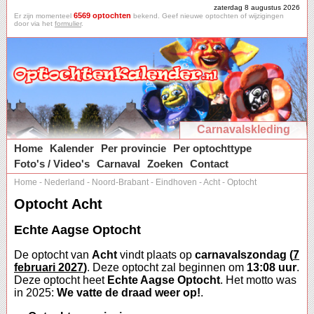
zaterdag 8 augustus 2026
6569 optochten
Er zijn momenteel
bekend. Geef nieuwe optochten of wijzigingen
door via het
formulier
.
Carnavalskleding
Home
Kalender
Per provincie
Per optochttype
Foto's / Video's
Carnaval
Zoeken
Contact
Home
-
Nederland
-
Noord-Brabant
-
Eindhoven
-
Acht
-
Optocht
Optocht Acht
Echte Aagse Optocht
De optocht van
Acht
vindt plaats op
carnavalszondag (
7
februari 2027
)
. Deze optocht zal beginnen om
13:08 uur
.
Deze optocht heet
Echte Aagse Optocht
. Het motto was
in 2025:
We vatte de draad weer op!
.