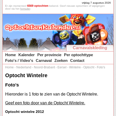
vrijdag 7 augustus 2026
6569 optochten
Er zijn momenteel
bekend. Geef nieuwe optochten of wijzigingen
door via het
formulier
.
Carnavalskleding
Home
Kalender
Per provincie
Per optochttype
Foto's / Video's
Carnaval
Zoeken
Contact
Home
-
Nederland
-
Noord-Brabant
-
Eersel
-
Wintelre
-
Optocht
-
Foto's
Optocht Wintelre
Foto's
Hieronder is 1 foto te zien van de Optocht Wintelre.
Geef een foto door van de Optocht Wintelre.
Optocht wintelre 2012