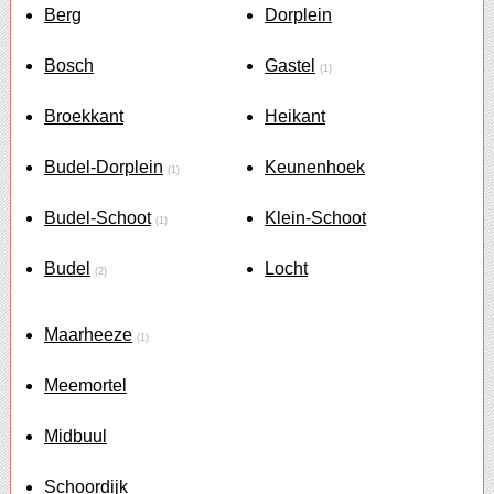
Berg
Dorplein
Bosch
Gastel
(1)
Broekkant
Heikant
Budel-Dorplein
Keunenhoek
(1)
Budel-Schoot
Klein-Schoot
(1)
Budel
Locht
(2)
Maarheeze
(1)
Meemortel
Midbuul
Schoordijk