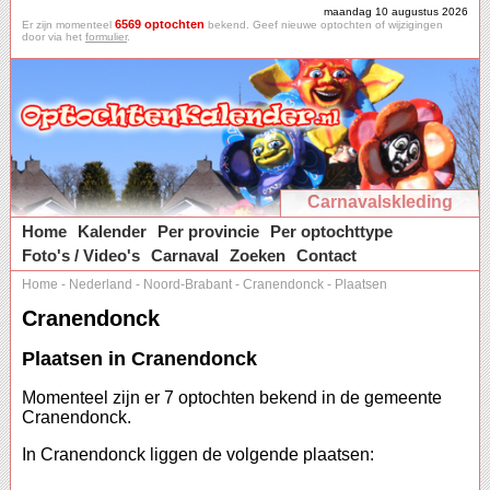
maandag 10 augustus 2026
6569 optochten
Er zijn momenteel
bekend. Geef nieuwe optochten of wijzigingen
door via het
formulier
.
Carnavalskleding
Home
Kalender
Per provincie
Per optochttype
Foto's / Video's
Carnaval
Zoeken
Contact
Home
-
Nederland
-
Noord-Brabant
-
Cranendonck
-
Plaatsen
Cranendonck
Plaatsen in Cranendonck
Momenteel zijn er 7 optochten bekend in de gemeente
Cranendonck.
In Cranendonck liggen de volgende plaatsen: