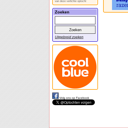
van deze verlichte optocht
Zoeken
Uitgebreid zoeken
Volg ons op Facebook