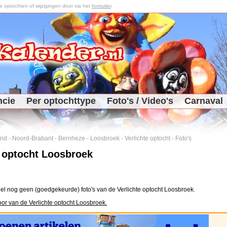
optochten of wijzigingen door via het
formulier
.
ncie
Per optochttype
Foto's / Video's
Carnaval
and
-
Noord-Brabant
-
Bernheze
-
Loosbroek
-
Verlichte optocht
-
Foto's
e optocht Loosbroek
el nog geen (goedgekeurde) foto's van de Verlichte optocht Loosbroek.
oor van de Verlichte optocht Loosbroek.