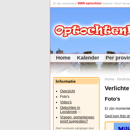
6569 optochten
Er zijn momenteel
bekend. Geef nieuwe 
Home
Kalender
Per provi
Home
-
Nederl
Informatie
Verlicht
Overzicht
Foto's
Foto's
Video's
Optochten in
Er zijn momente
Loosbroek
(1)
Geef een foto d
Vragen, opmerkingen
en/of suggesties?
Geef eventuele wijzigingen door