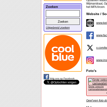
Opstellen Maass
Wijmarstraat, Op
Zoeken
het MFA Arcen.
Website / So
www.kei
Uitgebreid zoeken
www.fac
x.com/k
www.ins
Foto's
Volg ons op Facebook
Grote optocht
carnavalsmaand
Geef een foto d