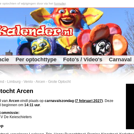
optochten of wijzigingen door via het
formulier
.
ncie
Per optochttype
Foto's / Video's
Carnaval
and
-
Limburg
-
Venlo
-
Arcen
-
Grote Optocht
tocht Arcen
t van
Arcen
vindt plaats op
carnavalszondag (
7 februari 2027
)
. Deze
al beginnen om
14:11 uur
.
commissie:
V De Keieschieters
op