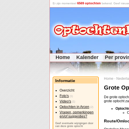
6569 optochten
Er zijn momenteel
bekend. Geef nieuwe 
Home
Kalender
Per provi
Home
-
Nederl
Informatie
Grote Op
Overzicht
Foto's
(1)
De grote optoch
grote optocht z
Video's
(1)
Optochten in Arcen
(2)
Optocht
Vragen, opmerkingen
C
en/of suggesties?
Route/Omlo
Geef eventuele wijzigingen door
van deze grote optocht