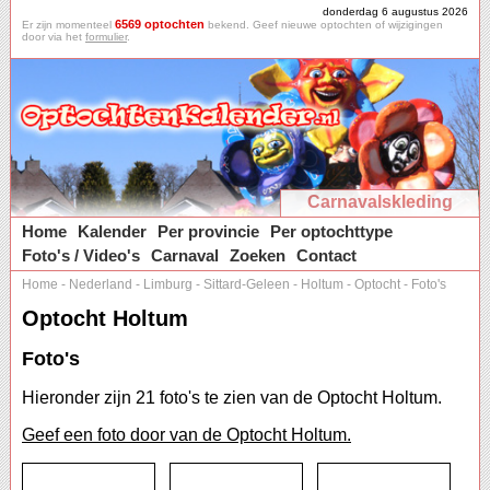
donderdag 6 augustus 2026
6569 optochten
Er zijn momenteel
bekend. Geef nieuwe optochten of wijzigingen
door via het
formulier
.
Carnavalskleding
Home
Kalender
Per provincie
Per optochttype
Foto's / Video's
Carnaval
Zoeken
Contact
Home
-
Nederland
-
Limburg
-
Sittard-Geleen
-
Holtum
-
Optocht
-
Foto's
Optocht Holtum
Foto's
Hieronder zijn 21 foto's te zien van de Optocht Holtum.
Geef een foto door van de Optocht Holtum.