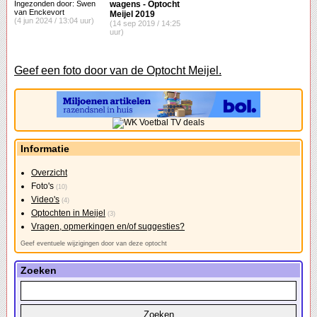
Ingezonden door: Swen
wagens - Optocht
van Enckevort
Meijel 2019
(4 jun 2024 / 13:04 uur)
(14 sep 2019 / 14:25
uur)
Geef een foto door van de Optocht Meijel.
Informatie
Overzicht
Foto's
(10)
Video's
(4)
Optochten in Meijel
(3)
Vragen, opmerkingen en/of suggesties?
Geef eventuele wijzigingen door van deze optocht
Zoeken