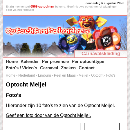
donderdag 6 augustus 2026
6569 optochten
Er zijn momenteel
bekend. Geef nieuwe optochten of wijzigingen
door via het
formulier
.
Carnavalskleding
Home
Kalender
Per provincie
Per optochttype
Foto's / Video's
Carnaval
Zoeken
Contact
Home
-
Nederland
-
Limburg
-
Peel en Maas
-
Meijel
-
Optocht
-
Foto's
Optocht Meijel
Foto's
Hieronder zijn 10 foto's te zien van de Optocht Meijel.
Geef een foto door van de Optocht Meijel.