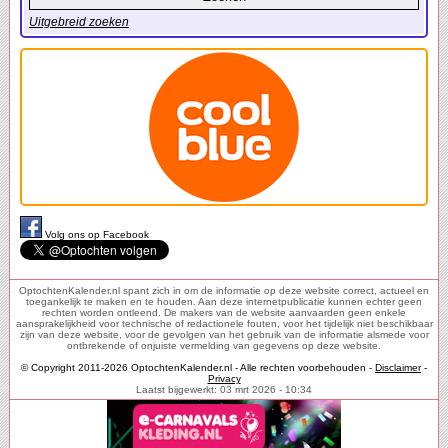
Uitgebreid zoeken
Volg ons op Facebook
OptochtenKalender.nl spant zich in om de informatie op deze website correct, actueel en
toegankelijk te maken en te houden. Aan deze internetpublicatie kunnen echter geen
rechten worden ontleend. De makers van de website aanvaarden geen enkele
aansprakelijkheid voor technische of redactionele fouten, voor het tijdelijk niet beschikbaar
zijn van deze website, voor de gevolgen van het gebruik van de informatie alsmede voor
ontbrekende of onjuiste vermelding van gegevens op deze website.
© Copyright 2011-2026 OptochtenKalender.nl - Alle rechten voorbehouden -
Disclaimer
-
Privacy
Laatst bijgewerkt: 03 mrt 2026 - 10:34