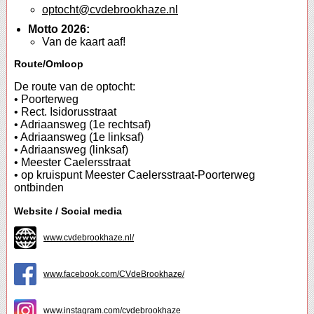
optocht@cvdebrookhaze.nl
Motto 2026:
Van de kaart aaf!
Route/Omloop
De route van de optocht:
• Poorterweg
• Rect. Isidorusstraat
• Adriaansweg (1e rechtsaf)
• Adriaansweg (1e linksaf)
• Adriaansweg (linksaf)
• Meester Caelersstraat
• op kruispunt Meester Caelersstraat-Poorterweg
ontbinden
Website / Social media
www.cvdebrookhaze.nl/
www.facebook.com/CVdeBrookhaze/
www.instagram.com/cvdebrookhaze