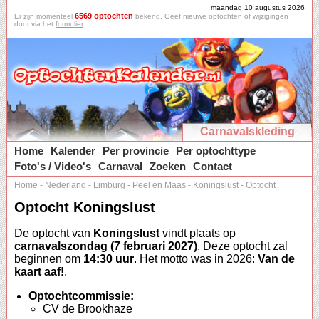
maandag 10 augustus 2026
6569 optochten
Er zijn momenteel
bekend. Geef nieuwe optochten of wijzigingen
door via het
formulier
.
Carnavalskleding
Home
Kalender
Per provincie
Per optochttype
Foto's / Video's
Carnaval
Zoeken
Contact
Home
-
Nederland
-
Limburg
-
Peel en Maas
-
Koningslust
-
Optocht
Optocht Koningslust
De optocht van
Koningslust
vindt plaats op
carnavalszondag (
7 februari 2027
)
. Deze optocht zal
beginnen om
14:30 uur
. Het motto was in 2026:
Van de
kaart aaf!
.
Optochtcommissie:
CV de Brookhaze